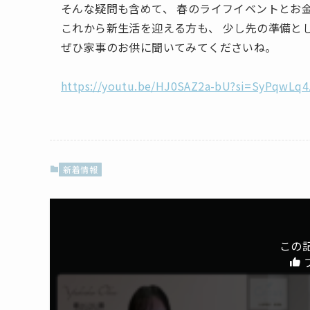
そんな疑問も含めて、 春のライフイベントとお
これから新生活を迎える方も、 少し先の準備と
ぜひ家事のお供に聞いてみてくださいね。
https://youtu.be/HJ0SAZ2a-bU?si=SyPqwLq4
新着情報
この