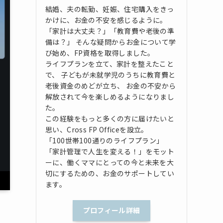
結婚、夫の転勤、妊娠、住宅購入をきっ
かけに、お金の不安を感じるように。
「家計は大丈夫？」「教育費や老後の準
備は？」 そんな疑問からお金について学
び始め、FP資格を取得しました。
ライフプランを立て、家計を整えたこと
で、 子どもが未就学児のうちに教育費と
老後資金のめどが立ち、 お金の不安から
解放されて今を楽しめるようになりまし
た。
この経験をもっと多くの方に届けたいと
思い、Cross FP Officeを設立。
「100世帯100通りのライフプラン」
「家計管理で人生を変える！」をモット
ーに、働くママにとっての今と未来を大
切にするための、お金のサポートしてい
ます。
プロフィール詳細