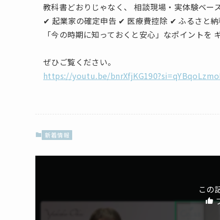
教科書どおりじゃなく、 相談現場・実体験ベース
✔ 起業家の確定申告 ✔ 医療費控除 ✔ ふるさと納
「今の時期に知っておくと安心」なポイントを 
ぜひご覧ください。
https://youtu.be/bnrXfjKG190?si=qYBqoLzm
新着情報
この