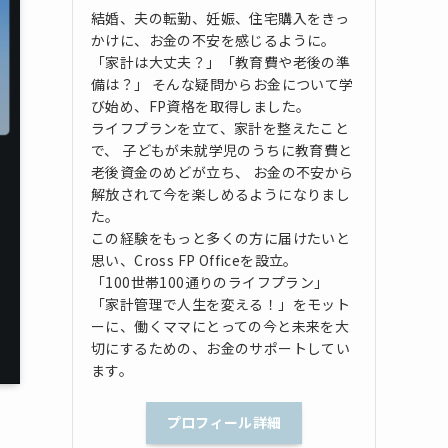
結婚、夫の転勤、妊娠、住宅購入をきっ
かけに、お金の不安を感じるように。
「家計は大丈夫？」「教育費や老後の準
備は？」 そんな疑問からお金について学
び始め、FP資格を取得しました。
ライフプランを立て、家計を整えたこと
で、 子どもが未就学児のうちに教育費と
老後資金のめどが立ち、 お金の不安から
解放されて今を楽しめるようになりまし
た。
この経験をもっと多くの方に届けたいと
思い、Cross FP Officeを設立。
「100世帯100通りのライフプラン」
「家計管理で人生を変える！」をモット
ーに、働くママにとっての今と未来を大
切にするための、お金のサポートしてい
ます。
プロフィール詳細